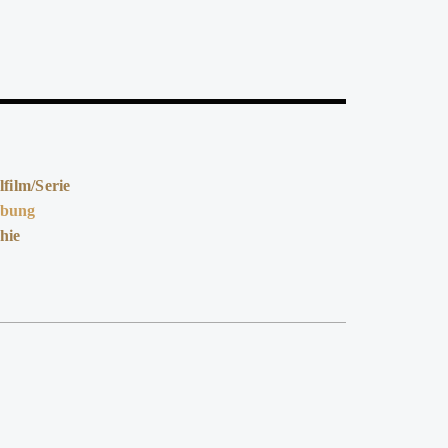
lfilm/Serie
rbung
hie
h